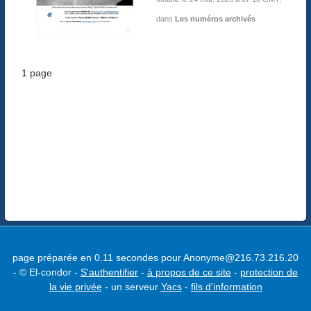
dans
Les numéros archivés
1 page
page préparée en 0.11 secondes pour Anonyme@216.73.216.20
- © El-condor -
S'authentifier
-
à propos de ce site
-
protection de
la vie privée
- un serveur
Yacs
-
fils d'information